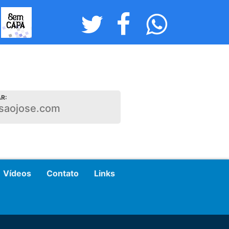
R:
saojose.com
Vídeos
Contato
Links