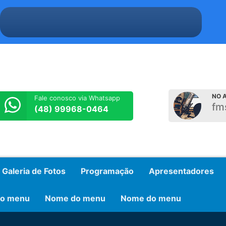
NO A
Fale conosco via Whatsapp
fm
(48) 99968-0464
Galeria de Fotos
Programação
Apresentadores
o menu
Nome do menu
Nome do menu